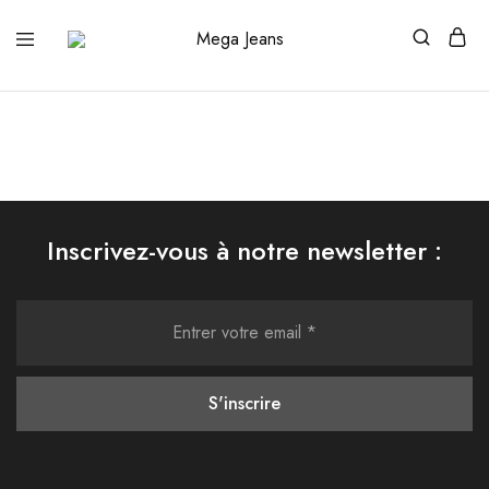
Mega
Distributeur
Jeans
officiel
des
grandes
marques
Inscrivez-vous à notre newsletter :