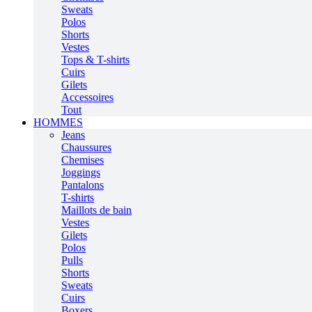
Sweats
Polos
Shorts
Vestes
Tops & T-shirts
Cuirs
Gilets
Accessoires
Tout
HOMMES
Jeans
Chaussures
Chemises
Joggings
Pantalons
T-shirts
Maillots de bain
Vestes
Gilets
Polos
Pulls
Shorts
Sweats
Cuirs
Boxers