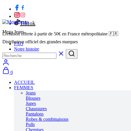
Tiktok
Mega Jeans
Livraison offerte à partir de 50€ en France métropolitaine 🇫🇷
Distributeur officiel des grandes marques
FAQ
Notre histoire
0
ACCUEIL
FEMMES
Jeans
Blouses
Jupes
Chaussures
Pantalons
Robes & combinaisons
Pulls
Chemises