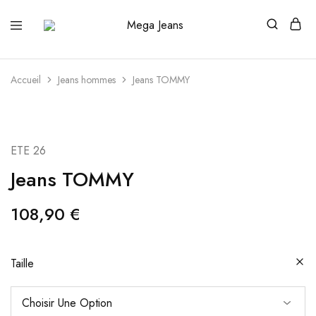
Mega
Distributeur
Jeans
officiel
des
grandes
marques
Accueil
Jeans hommes
Jeans TOMMY
SOLD OUT
ETE 26
Jeans TOMMY
108,90
€
Taille