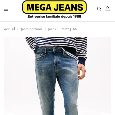
Mega
Distributeur
Jeans
officiel
des
Accueil
Jeans hommes
Jeans TOMMY JEANS
grandes
marques