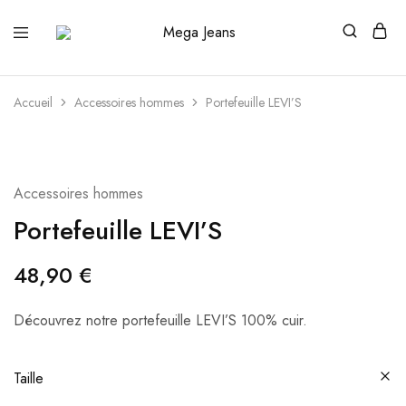
Mega
Distributeur
Jeans
officiel
des
grandes
marques
Accueil
Accessoires hommes
Portefeuille LEVI’S
Accessoires hommes
Portefeuille LEVI’S
48,90
€
Découvrez notre portefeuille LEVI’S 100% cuir.
Taille