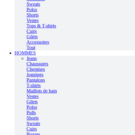
Sweats
Polos
Shorts
Vestes
Tops & T-shirts
Cuirs
Gilets
Accessoires
Tout
HOMMES
Jeans
Chaussures
Chemises
Joggings
Pantalons
T-shirts
Maillots de bain
Vestes
Gilets
Polos
Pulls
Shorts
Sweats
Cuirs
Boxers