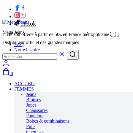
Tiktok
Mega Jeans
Livraison offerte à partir de 50€ en France métropolitaine 🇫🇷
Distributeur officiel des grandes marques
FAQ
Notre histoire
0
ACCUEIL
FEMMES
Jeans
Blouses
Jupes
Chaussures
Pantalons
Robes & combinaisons
Pulls
Chemises